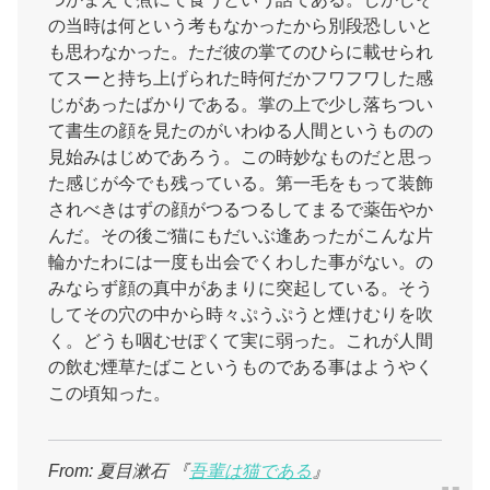
の当時は何という考もなかったから別段恐しいと
も思わなかった。ただ彼の掌てのひらに載せられ
てスーと持ち上げられた時何だかフワフワした感
じがあったばかりである。掌の上で少し落ちつい
て書生の顔を見たのがいわゆる人間というものの
見始みはじめであろう。この時妙なものだと思っ
た感じが今でも残っている。第一毛をもって装飾
されべきはずの顔がつるつるしてまるで薬缶やか
んだ。その後ご猫にもだいぶ逢あったがこんな片
輪かたわには一度も出会でくわした事がない。の
みならず顔の真中があまりに突起している。そう
してその穴の中から時々ぷうぷうと煙けむりを吹
く。どうも咽むせぽくて実に弱った。これが人間
の飲む煙草たばこというものである事はようやく
この頃知った。
From: 夏目漱石 『
吾輩は猫である
』