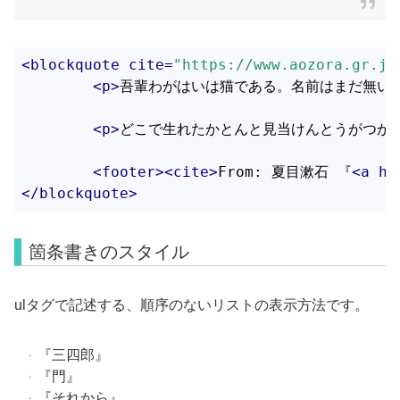
<
blockquote
cite
=
"https://www.aozora.gr.jp
<
p
>
吾輩わがはいは猫である。名前はまだ無い
<
p
>
どこで生れたかとんと見当けんとうがつか
<
footer
>
<
cite
>
From: 夏目漱石 『
<
a
hr
</
blockquote
>
箇条書きのスタイル
ulタグで記述する、順序のないリストの表示方法です。
『三四郎』
『門』
『それから』