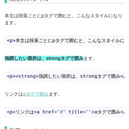
本文は段落ごとにpタグで囲むと、こんなスタイルになり
ます。
<
p
>
本文は段落ごとにpタグで囲むと、こんなスタイルに
強調したい箇所は、strongタグで囲み
ます。
<
p
>
<
strong
>
強調したい箇所は、strongタグで囲み
</
s
リンクは
aタグで囲み
ます。
<
p
>
リンクは
<
a
href
=
"#"
title
=
""
>
aタグで囲み
</
a