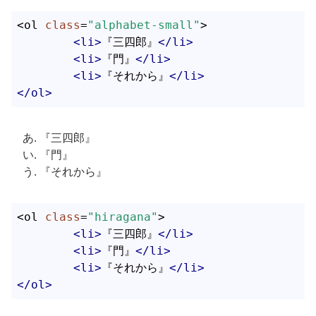
<ol 
class
=
"alphabet-small"
>

<
li
>
『三四郎』
</
li
>
<
li
>
『門』
</
li
>
<
li
>
『それから』
</
li
>
</
ol
>
『三四郎』
『門』
『それから』
<ol 
class
=
"hiragana"
>

<
li
>
『三四郎』
</
li
>
<
li
>
『門』
</
li
>
<
li
>
『それから』
</
li
>
</
ol
>