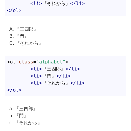
<
li
>
『それから』
</
li
>
</
ol
>
『三四郎』
『門』
『それから』
<ol 
class
=
"alphabet"
>

<
li
>
『三四郎』
</
li
>
<
li
>
『門』
</
li
>
<
li
>
『それから』
</
li
>
</
ol
>
『三四郎』
『門』
『それから』