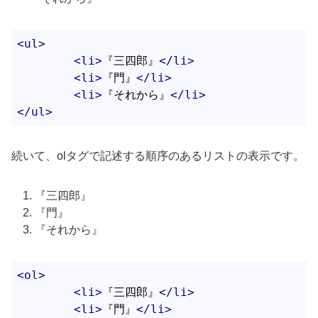
<
ul
>
<
li
>
『三四郎』
</
li
>
<
li
>
『門』
</
li
>
<
li
>
『それから』
</
li
>
</
ul
>
続いて、olタグで記述する順序のあるリストの表示です。
『三四郎』
『門』
『それから』
<
ol
>
<
li
>
『三四郎』
</
li
>
<
li
>
『門』
</
li
>