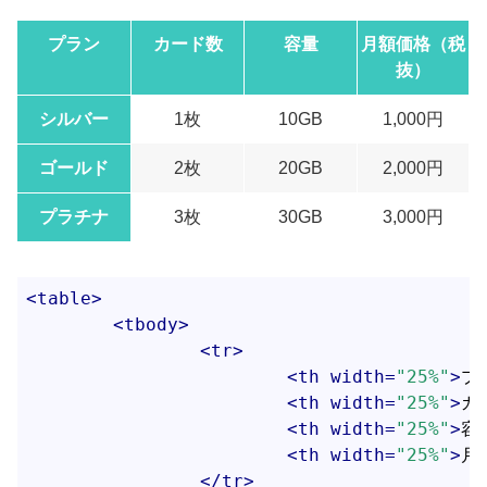
プラン
カード数
容量
月額価格（税
抜）
シルバー
1枚
10GB
1,000円
ゴールド
2枚
20GB
2,000円
プラチナ
3枚
30GB
3,000円
<
table
>
<
tbody
>
<
tr
>
<
th
width
=
"25%"
>
プ
<
th
width
=
"25%"
>
カ
<
th
width
=
"25%"
>
容
<
th
width
=
"25%"
>
月
</
tr
>