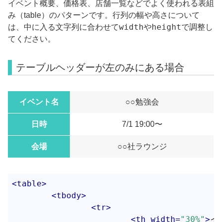
イベント概要、価格表、店舗一覧などでよく使われる表組
み（table）のパターンです。行列の幅や高さについて
width
height
は、中に入る文字列に合わせて
や
で調整し
てください。
テーブルヘッダーが左のみにある場合
イベント名
○○勉強会
日時
7/1 19:00〜
会場
○○社ラウンジ
<
table
>
<
tbody
>
<
tr
>
<
th
width
=
"30%"
>
イ