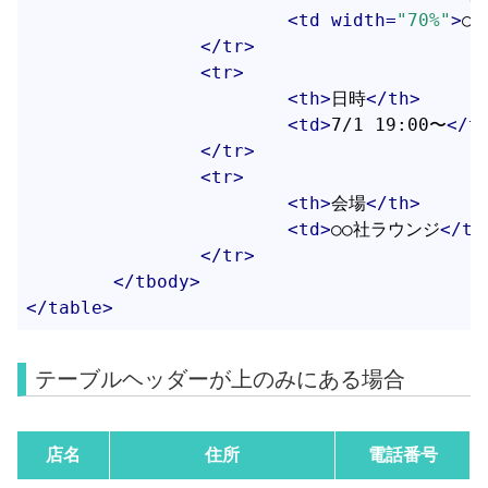
<
td
width
=
"70%"
>
○
</
tr
>
<
tr
>
<
th
>
日時
</
th
>
<
td
>
7/1 19:00〜
</
t
</
tr
>
<
tr
>
<
th
>
会場
</
th
>
<
td
>
○○社ラウンジ
</
td
</
tr
>
</
tbody
>
</
table
>
テーブルヘッダーが上のみにある場合
店名
住所
電話番号