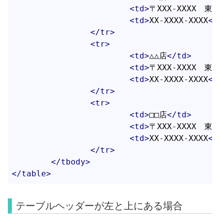
<
td
>
〒XXX-XXXX　東
<
td
>
XX-XXXX-XXXX
</
</
tr
>
<
tr
>
<
td
>
△△店
</
td
>
<
td
>
〒XXX-XXXX　東
<
td
>
XX-XXXX-XXXX
</
</
tr
>
<
tr
>
<
td
>
□□店
</
td
>
<
td
>
〒XXX-XXXX　東
<
td
>
XX-XXXX-XXXX
</
</
tr
>
</
tbody
>
</
table
>
テーブルヘッダーが左と上にある場合